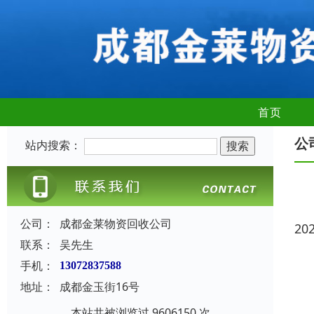
首页
公
站内搜索：
公司：
成都金莱物资回收公司
20
联系：
吴先生
手机：
13072837588
地址：
成都金玉街16号
本站共被浏览过 9606150 次