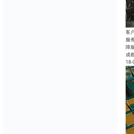
客
服
障
成
18-