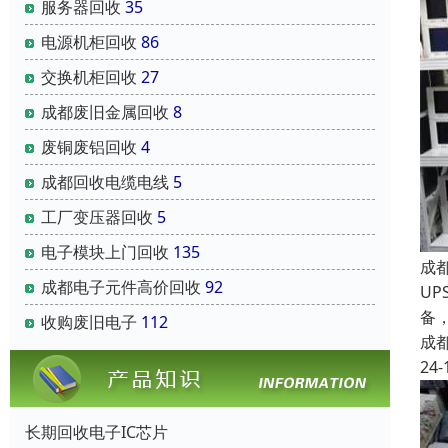
服务器回收
35
电源机柜回收
86
交换机柜回收
27
成都废旧金属回收
8
废铜废铝回收
4
成都回收电缆电线
5
工厂变压器回收
5
电子模块上门回收
135
成
成都电子元件高价回收
92
UP
备
收购废旧电子
112
成
24-
长期回收电子IC芯片