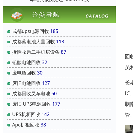
成都ups电源回收
185
成都蓄电池大量回收
113
拆除收购二手机房设备
87
回
铅酸电池回收
32
员
废电瓶回收
30
长
废旧电池回收
127
I
成都回收叉车电池
60
脑
废旧 UPS电源回收
177
管
UPS机柜回收
142
Apc机柜回收
38