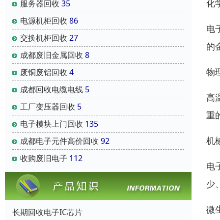
化
服务器回收
35
电源机柜回收
86
电
交换机柜回收
27
的
成都废旧金属回收
8
物
废铜废铝回收
4
成都回收电缆电线
5
高
工厂变压器回收
5
重
电子模块上门回收
135
机
成都电子元件高价回收
92
收购废旧电子
112
电
少
微
长期回收电子IC芯片