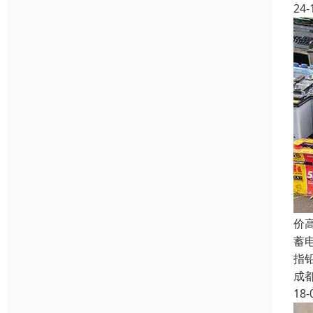
24-
价
蓄电
指
成
18-