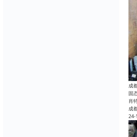
成
固态
肖特
成
24-