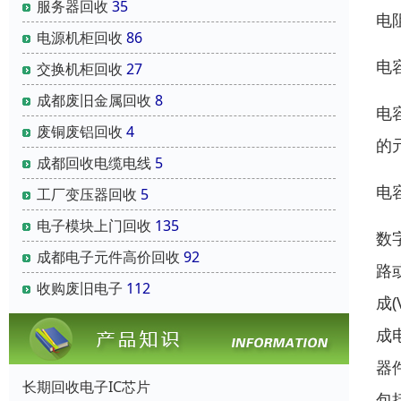
服务器回收
35
电
电源机柜回收
86
电
交换机柜回收
27
成都废旧金属回收
8
电
废铜废铝回收
4
的
成都回收电缆电线
5
电
工厂变压器回收
5
电子模块上门回收
135
数
成都电子元件高价回收
92
路
收购废旧电子
112
成
成
器
长期回收电子IC芯片
包