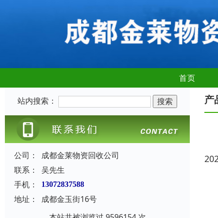
首页
产
站内搜索：
公司：
成都金莱物资回收公司
20
联系：
吴先生
手机：
13072837588
地址：
成都金玉街16号
本站共被浏览过 9596154 次