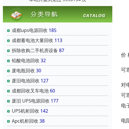
成都ups电源回收
185
成都蓄电池大量回收
113
拆除收购二手机房设备
87
价
铅酸电池回收
32
可
废电瓶回收
30
废旧电池回收
127
对
成都回收叉车电池
60
可
废旧 UPS电源回收
177
电
UPS机柜回收
142
电
Apc机柜回收
38