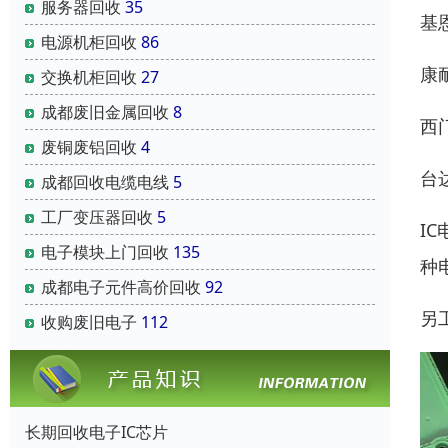
服务器回收
35
基
电源机柜回收
86
康
交换机柜回收
27
成都废旧金属回收
8
西
废铜废铝回收
4
台
成都回收电缆电线
5
工厂变压器回收
5
I
电子模块上门回收
135
种
成都电子元件高价回收
92
另
收购废旧电子
112
长期回收电子IC芯片