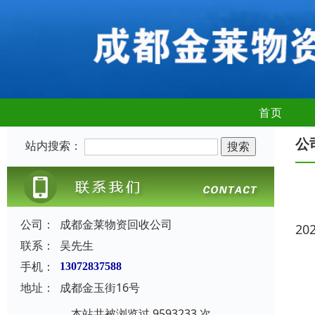
首页
公
站内搜索：
公司：
成都金莱物资回收公司
20
联系：
吴先生
手机：
13072837588
地址：
成都金玉街16号
本站共被浏览过 9593233 次