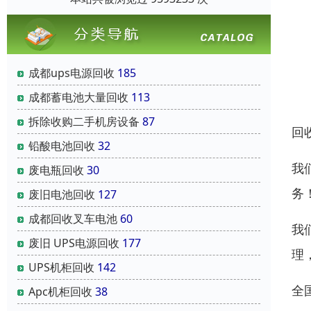
成都ups电源回收
185
成都蓄电池大量回收
113
拆除收购二手机房设备
87
回
铅酸电池回收
32
我
废电瓶回收
30
务
废旧电池回收
127
成都回收叉车电池
60
我
废旧 UPS电源回收
177
理
UPS机柜回收
142
全
Apc机柜回收
38