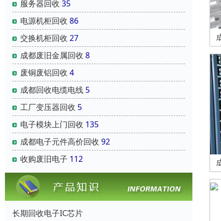
服务器回收
35
电源机柜回收
86
交换机柜回收
27
成都废旧金属回收
8
废铜废铝回收
4
成都回收电缆电线
5
工厂变压器回收
5
电子模块上门回收
135
成都电子元件高价回收
92
收购废旧电子
112
长期回收电子IC芯片