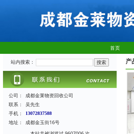
首页
产
站内搜索：
公司：
成都金莱物资回收公司
联系：
吴先生
手机：
13072837588
地址：
成都金玉街16号
本站共被浏览过 9607006 次