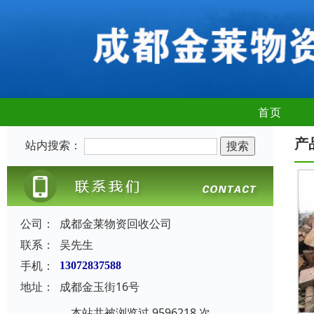
首页
产
站内搜索：
公司：
成都金莱物资回收公司
联系：
吴先生
手机：
13072837588
地址：
成都金玉街16号
本站共被浏览过 9596218 次