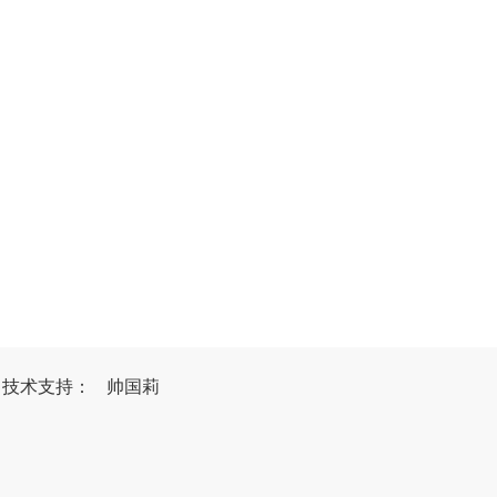
）
技
术
支
持
：
帅国莉