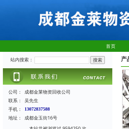
首页
产
站内搜索：
公司：
成都金莱物资回收公司
联系：
吴先生
手机：
13072837588
地址：
成都金玉街16号
本站共被浏览过 9594250 次