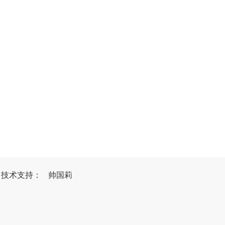
）
技
术
支
持
：
帅国莉