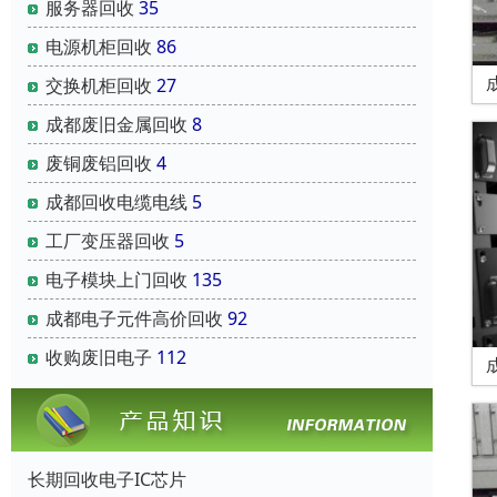
服务器回收
35
电源机柜回收
86
交换机柜回收
27
成都废旧金属回收
8
废铜废铝回收
4
成都回收电缆电线
5
工厂变压器回收
5
电子模块上门回收
135
成都电子元件高价回收
92
收购废旧电子
112
长期回收电子IC芯片