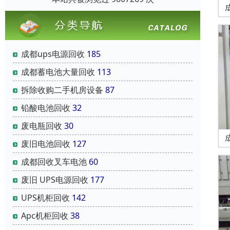
成都ups电源回收
185
成都蓄电池大量回收
113
拆除收购二手机房设备
87
铅酸电池回收
32
废电瓶回收
30
废旧电池回收
127
成都回收叉车电池
60
废旧 UPS电源回收
177
UPS机柜回收
142
Apc机柜回收
38