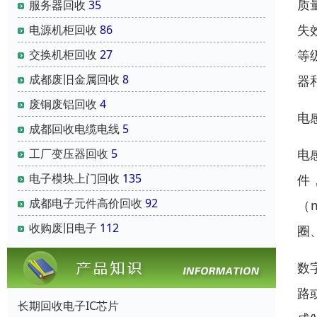
质
服务器回收
35
失
电源机柜回收
86
等
交换机柜回收
27
成都废旧金属回收
8
器
废铜废铝回收
4
电
成都回收电缆电线
5
电
工厂变压器回收
5
电子模块上门回收
135
件
成都电子元件高价回收
92
（
收购废旧电子
112
圈
数
路
长期回收电子IC芯片