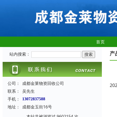
首页
产
站内搜索：
公司：
成都金莱物资回收公司
20
联系：
吴先生
手机：
13072837588
地址：
成都金玉街16号
本站共被浏览过 9602154 次