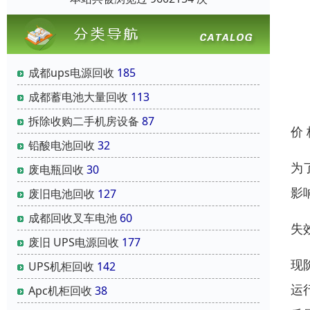
成都ups电源回收
185
成都蓄电池大量回收
113
拆除收购二手机房设备
87
价
铅酸电池回收
32
为
废电瓶回收
30
影
废旧电池回收
127
成都回收叉车电池
60
失
废旧 UPS电源回收
177
现
UPS机柜回收
142
运
Apc机柜回收
38