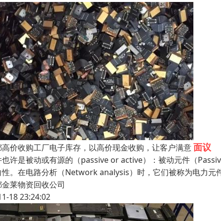
面议
都高价收购工厂电子库存，以高价现金收购，让客户满意
也许是被动或有源的（passive or active）：被动元件（Pa
性。在电路分析（Network analysis）时，它们被称为电力元件
都金莱物资回收公司
11-18 23:24:02