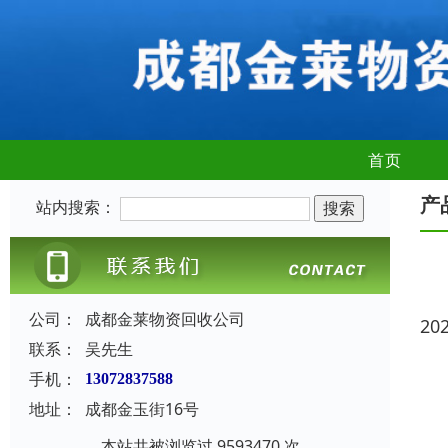
首页
产
站内搜索：
公司：
成都金莱物资回收公司
20
联系：
吴先生
手机：
13072837588
地址：
成都金玉街16号
本站共被浏览过 9593470 次