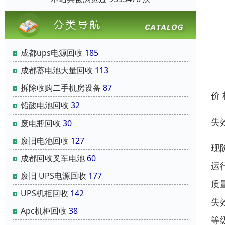
成都ups电源回收
185
成都蓄电池大量回收
113
拆除收购二手机房设备
87
价
铅酸电池回收
32
失
废电瓶回收
30
废旧电池回收
127
现
成都回收叉车电池
60
运
废旧 UPS电源回收
177
质
UPS机柜回收
142
失
Apc机柜回收
38
等