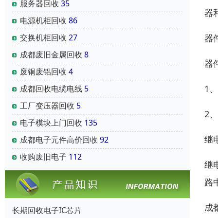
服务器回收
35
器
电源机柜回收
86
器
交换机柜回收
27
成都废旧金属回收
8
器
废铜废铝回收
4
1
成都回收电缆电线
5
工厂变压器回收
5
2
电子模块上门回收
135
继
成都电子元件高价回收
92
收购废旧电子
112
继
路
成
长期回收电子IC芯片