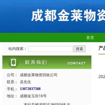
首页
产
站内搜索：
公司：
成都金莱物资回收公司
20
联系：
吴先生
手机：
13072837588
地址：
成都金玉街16号
本站共被浏览过 9605568 次