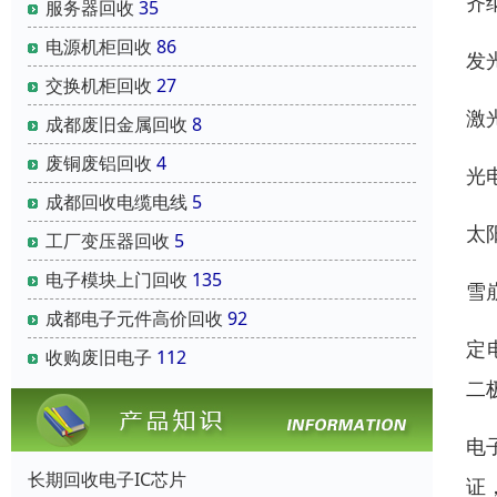
齐纳
服务器回收
35
电源机柜回收
86
发光
交换机柜回收
27
激光
成都废旧金属回收
8
废铜废铝回收
4
光电
成都回收电缆电线
5
太阳
工厂变压器回收
5
电子模块上门回收
135
雪崩
成都电子元件高价回收
92
定电
收购废旧电子
112
二
电
长期回收电子IC芯片
证