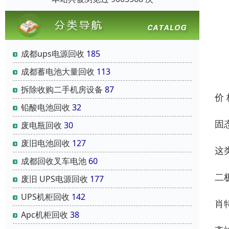
成都ups电源回收
185
成都蓄电池大量回收
113
拆除收购二手机房设备
87
价
铅酸电池回收
32
固
废电瓶回收
30
废旧电池回收
127
这
成都回收叉车电池
60
二极
废旧 UPS电源回收
177
UPS机柜回收
142
肖特
Apc机柜回收
38