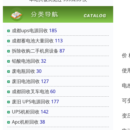
成都ups电源回收
185
成都蓄电池大量回收
113
拆除收购二手机房设备
87
价
铅酸电池回收
32
使
废电瓶回收
30
废旧电池回收
127
电感
成都回收叉车电池
60
可变
废旧 UPS电源回收
177
UPS机柜回收
142
变压
Apc机柜回收
38