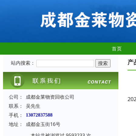
首页
产
站内搜索：
公司：
成都金莱物资回收公司
20
联系：
吴先生
手机：
13072837588
地址：
成都金玉街16号
本站共被浏览过 9593233 次