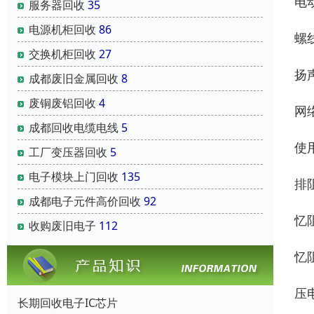
电动
服务器回收
35
电源机柜回收
86
螺线
交换机柜回收
27
扬声
成都废旧金属回收
8
废铜废铝回收
4
网络
成都回收电缆电线
5
使
工厂变压器回收
5
电子模块上门回收
135
排
成都电子元件高价回收
92
忆阻
收购废旧电子
112
忆
压
长期回收电子IC芯片