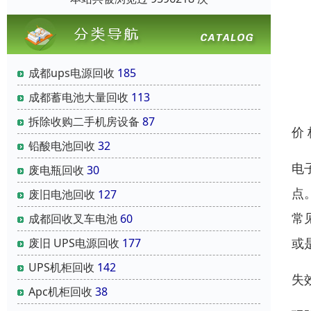
成都ups电源回收
185
成都蓄电池大量回收
113
拆除收购二手机房设备
87
价
铅酸电池回收
32
电
废电瓶回收
30
点
废旧电池回收
127
常
成都回收叉车电池
60
或
废旧 UPS电源回收
177
UPS机柜回收
142
失
Apc机柜回收
38