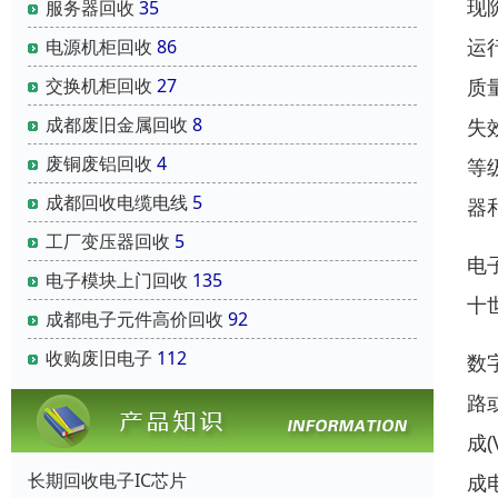
现
服务器回收
35
运
电源机柜回收
86
质
交换机柜回收
27
成都废旧金属回收
8
失
废铜废铝回收
4
等
成都回收电缆电线
5
器
工厂变压器回收
5
电
电子模块上门回收
135
十
成都电子元件高价回收
92
收购废旧电子
112
数
路
成
长期回收电子IC芯片
成