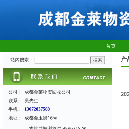
首页
产
站内搜索：
公司：
成都金莱物资回收公司
20
联系：
吴先生
手机：
13072837588
地址：
成都金玉街16号
本站共被浏览过 9596218 次