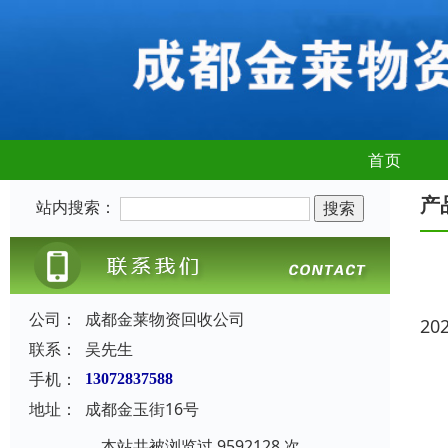
首页
产
站内搜索：
公司：
成都金莱物资回收公司
20
联系：
吴先生
手机：
13072837588
地址：
成都金玉街16号
本站共被浏览过 9592128 次