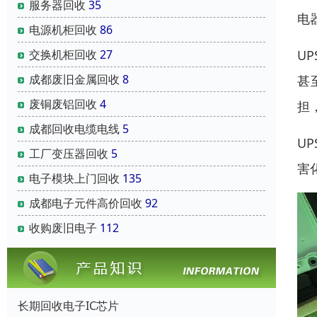
服务器回收
35
电
电源机柜回收
86
U
交换机柜回收
27
成都废旧金属回收
8
甚
废铜废铝回收
4
担
成都回收电缆电线
5
U
工厂变压器回收
5
害
电子模块上门回收
135
成都电子元件高价回收
92
收购废旧电子
112
长期回收电子IC芯片