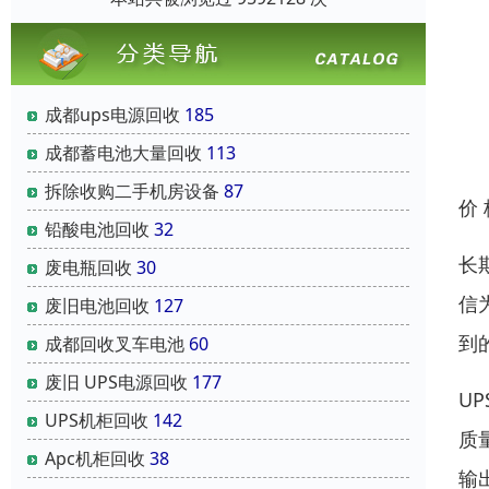
成都ups电源回收
185
成都蓄电池大量回收
113
拆除收购二手机房设备
87
价
铅酸电池回收
32
长
废电瓶回收
30
信
废旧电池回收
127
到
成都回收叉车电池
60
废旧 UPS电源回收
177
U
UPS机柜回收
142
质
Apc机柜回收
38
输