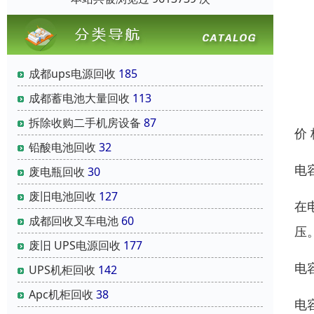
成都ups电源回收
185
成都蓄电池大量回收
113
拆除收购二手机房设备
87
价
铅酸电池回收
32
电
废电瓶回收
30
废旧电池回收
127
在
成都回收叉车电池
60
压
废旧 UPS电源回收
177
电容
UPS机柜回收
142
Apc机柜回收
38
电容