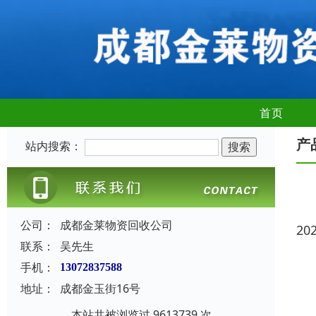
首页
产
站内搜索：
公司：
成都金莱物资回收公司
20
联系：
吴先生
手机：
13072837588
地址：
成都金玉街16号
本站共被浏览过 9613739 次