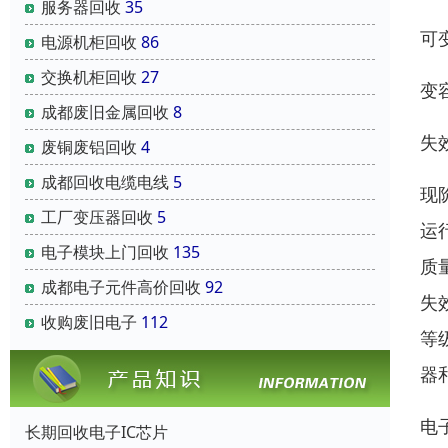
服务器回收
35
可变
电源机柜回收
86
交换机柜回收
27
变容
成都废旧金属回收
8
失
废铜废铝回收
4
成都回收电缆电线
5
现
工厂变压器回收
5
运
电子模块上门回收
135
质
成都电子元件高价回收
92
失
收购废旧电子
112
等
器
电
长期回收电子IC芯片