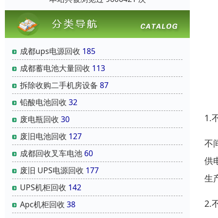
成都ups电源回收
185
成都蓄电池大量回收
113
拆除收购二手机房设备
87
U
铅酸电池回收
32
1
废电瓶回收
30
废旧电池回收
127
不
成都回收叉车电池
60
供
废旧 UPS电源回收
177
生
UPS机柜回收
142
2
Apc机柜回收
38