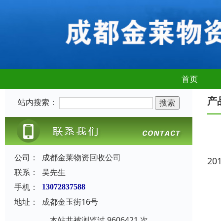
首页
产
站内搜索：
公司：
成都金莱物资回收公司
20
联系：
吴先生
手机：
13072837588
地址：
成都金玉街16号
本站共被浏览过 9606421 次