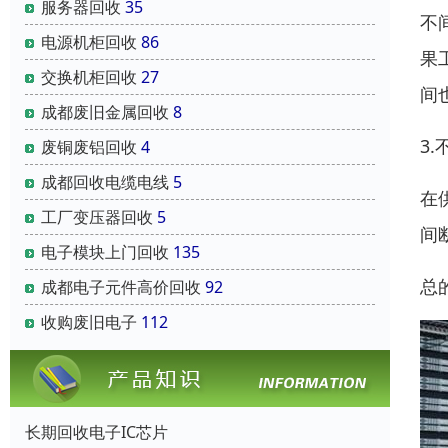
服务器回收
35
不
电源机柜回收
86
果
交换机柜回收
27
间
成都废旧金属回收
8
3
废铜废铝回收
4
成都回收电缆电线
5
在
工厂变压器回收
5
间
电子模块上门回收
135
总
成都电子元件高价回收
92
收购废旧电子
112
长期回收电子IC芯片