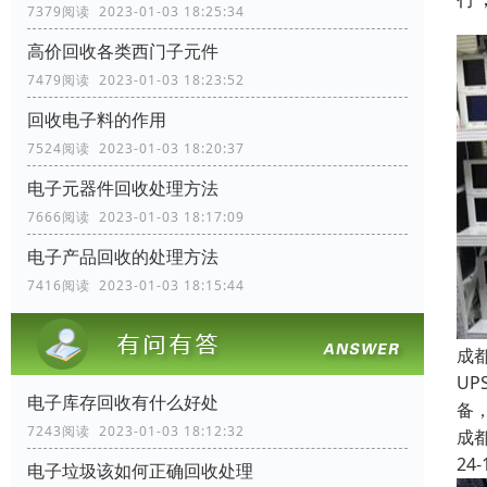
7379阅读 2023-01-03 18:25:34
高价回收各类西门子元件
7479阅读 2023-01-03 18:23:52
回收电子料的作用
7524阅读 2023-01-03 18:20:37
电子元器件回收处理方法
7666阅读 2023-01-03 18:17:09
电子产品回收的处理方法
7416阅读 2023-01-03 18:15:44
成
UP
电子库存回收有什么好处
备
7243阅读 2023-01-03 18:12:32
成
24-
电子垃圾该如何正确回收处理