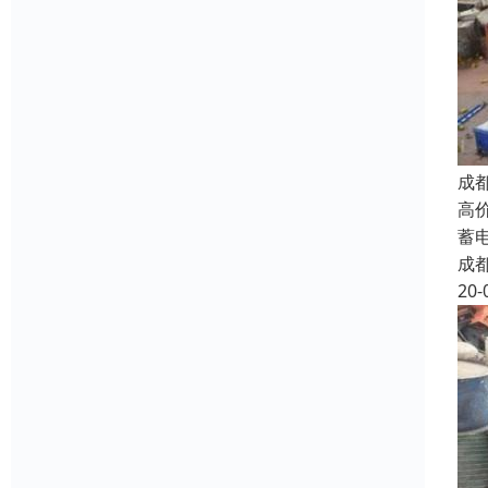
成
高
蓄
成
20-