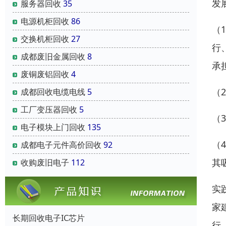
发
服务器回收
35
电源机柜回收
86
（
交换机柜回收
27
行
成都废旧金属回收
8
承
废铜废铝回收
4
（
成都回收电缆电线
5
工厂变压器回收
5
（
电子模块上门回收
135
（
成都电子元件高价回收
92
其
收购废旧电子
112
实
家
长期回收电子IC芯片
行