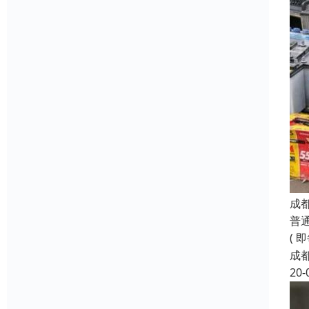
成
普
(
成
20-