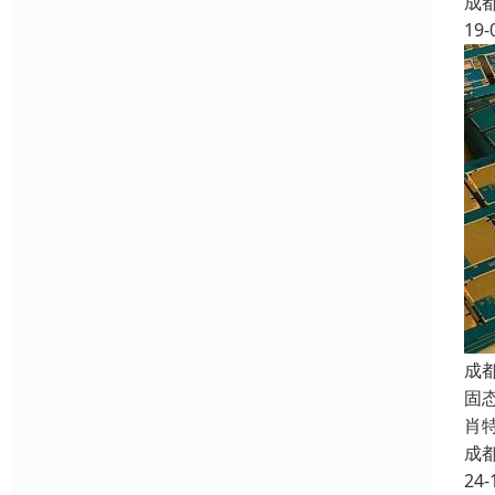
成
19-
成
固态
肖特
成
24-