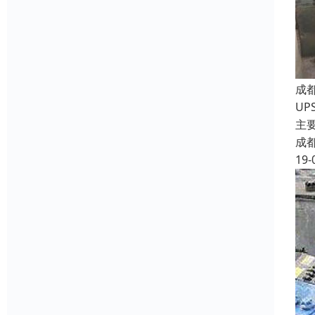
成
U
主
成
19-