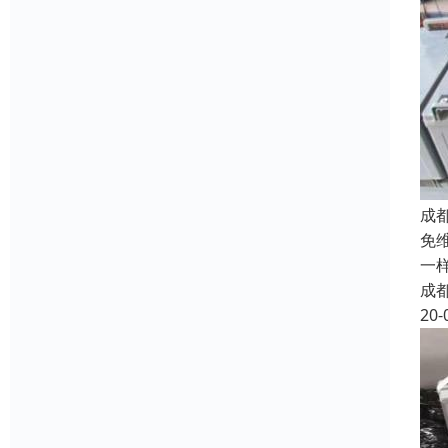
成
免
一
成
20-