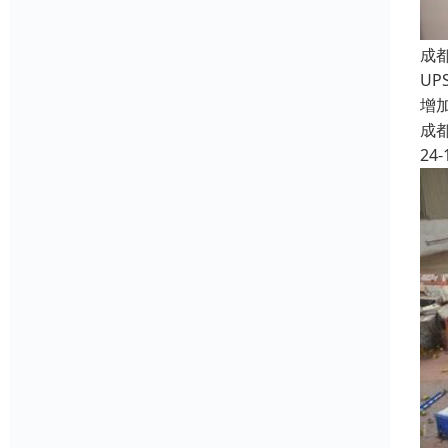
成
U
增
成
24-