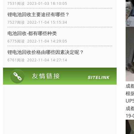
7531阅读 2023-01-03 18:10:05
锂电池回收主要途径有哪些？
7527阅读 2022-11-04 15:15:34
电池回收-都有哪些种类
6775阅读 2022-11-04 14:29:05
锂电池回收价格由哪些因素决定呢？
6761阅读 2022-11-04 14:27:14
成
根
U
成
19-